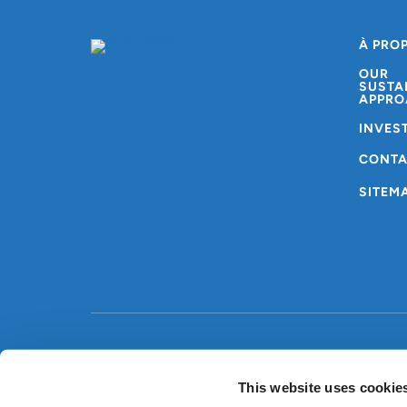
À PRO
OUR
SUSTA
APPRO
INVES
CONT
SITEM
Copyright © AMG 2024
Conditions générales
P
This website uses cookie