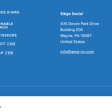
POS D’AMG
Siège Social
435 Devon Park Drive
INABLE
ACH
Building 200
TISSEURS
Wayne, PA 19087
United States
ACT
EN
info@amg-nv.com
AP
EN
olitique de confidentialité
s