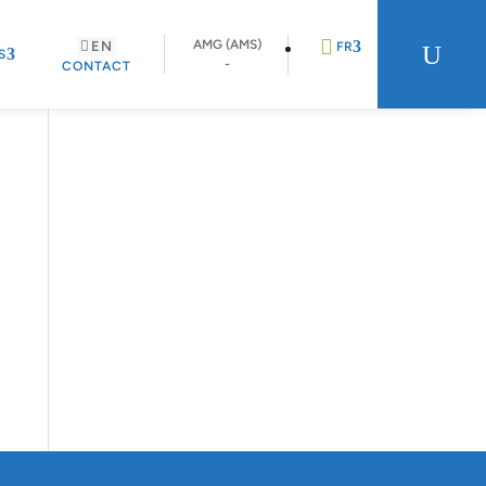
AMG (AMS)
EN
U
FR
S
-
CONTACT
EN
DE
NL