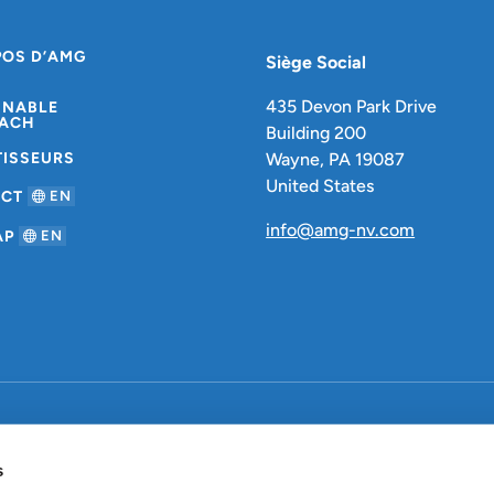
POS D’AMG
Siège Social
435 Devon Park Drive
INABLE
ACH
Building 200
TISSEURS
Wayne, PA 19087
United States
ACT
EN
info@amg-nv.com
AP
EN
olitique de confidentialité
s