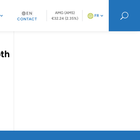
AMG (AMS)
EN
U
FR
€32.24 (2.35%)
CONTACT
oth