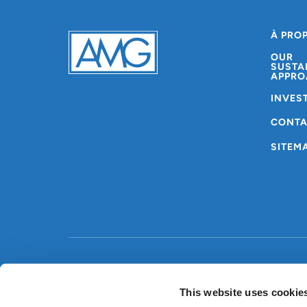
À PRO
OUR
SUSTA
APPRO
INVES
CONT
SITEM
Copyright © AMG 2024
Conditions générales
P
This website uses cookie