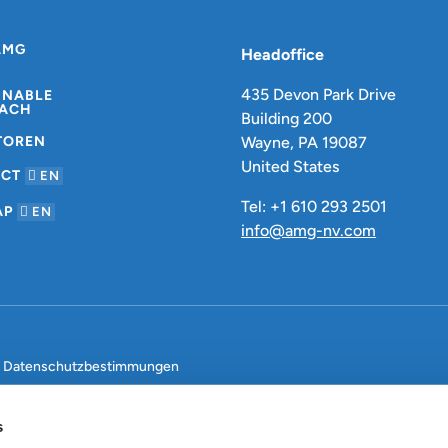
AMG
Headoffice
435 Devon Park Drive
INABLE
ACH
Building 200
TOREN
Wayne, PA 19087
United States
ACT
EN
Tel: +1 610 293 2501
AP
EN
info@amg-nv.com
Datenschutzbestimmungen
s