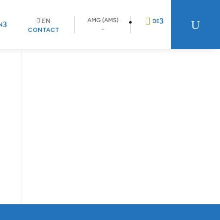
AMG (AMS)
EN
U
DE
N
-
CONTACT
EN
FR
NL