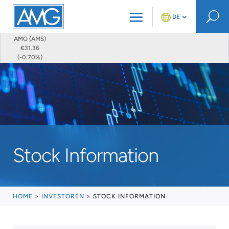
U
DE
AMG (AMS)
€31.36
(-0.70%)
Stock Information
HOME
>
INVESTOREN
>
STOCK INFORMATION