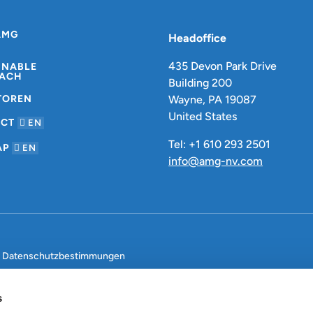
AMG
Headoffice
435 Devon Park Drive
INABLE
ACH
Building 200
TOREN
Wayne, PA 19087
United States
ACT
EN
Tel: +1 610 293 2501
AP
EN
info@amg-nv.com
Datenschutzbestimmungen
s