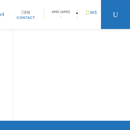
AMG (AMS)
EN
U
DE
N
-
CONTACT
EN
FR
NL