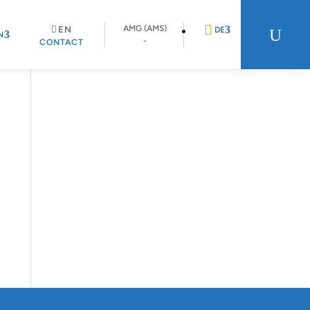
AMG (AMS)
EN
U
DE
N
-
CONTACT
EN
FR
NL