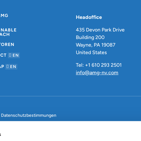
AMG
Headoffice
435 Devon Park Drive
INABLE
ACH
Building 200
TOREN
Wayne, PA 19087
United States
ACT
EN
Tel: +1 610 293 2501
AP
EN
info@amg-nv.com
Datenschutzbestimmungen
s