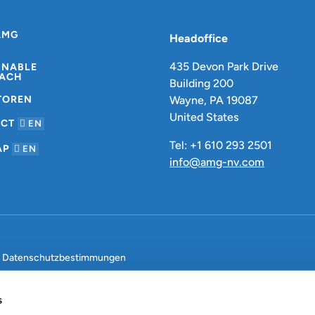
AMG
Headoffice
435 Devon Park Drive
INABLE
ACH
Building 200
TOREN
Wayne, PA 19087
United States
ACT
EN
Tel: +1 610 293 2501
AP
EN
info@amg-nv.com
Datenschutzbestimmungen
s