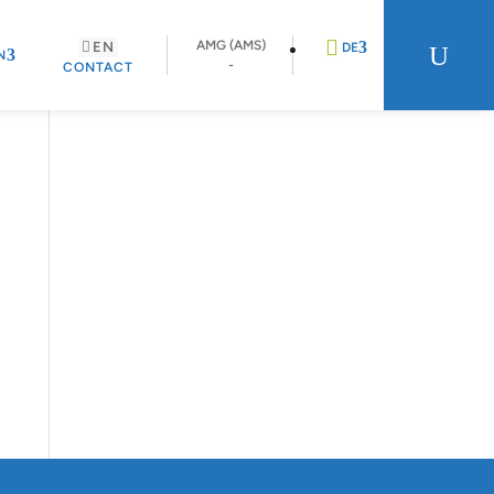
AMG (AMS)
EN
U
DE
N
-
CONTACT
EN
FR
NL